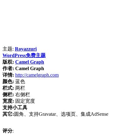
主题:
Royazzuri
WordPress免费主题
版权:
Camel Graph
作者:
Camel Graph
详情:
http://camelgraph.com
颜色:
蓝色
栏式:
两栏
侧栏:
右侧栏
宽度:
固定宽度
支持小工具
其它:
圆角、支持Gravatar、选项页、集成AdSense
评分
: