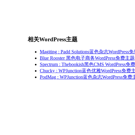
相关WordPress主题
Magiting : Padd Solutions蓝色杂志WordPre
Blue Rooster 黑色电子商务WordPress免费主题
Spectrum : Thebookish黑色CMS WordPress
Chucky : WPJunction蓝色优雅WordPress免
PodMag : WPJunction蓝色杂志WordPress免