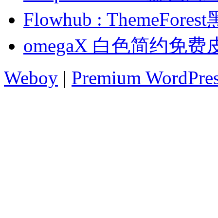
Flowhub : ThemeF
omegaX 白色简约免费
Weboy
|
Premium WordPre