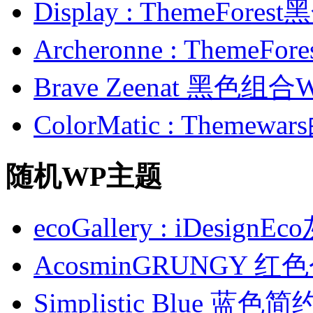
Display : ThemeFor
Archeronne : Theme
Brave Zeenat 黑色组合
ColorMatic : Them
随机WP主题
ecoGallery : iDes
AcosminGRUNGY 
Simplistic Blue 