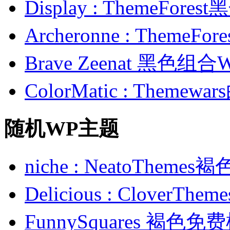
Display : ThemeFor
Archeronne : Theme
Brave Zeenat 黑色组合
ColorMatic : Them
随机WP主题
niche : NeatoThe
Delicious : Clover
FunnySquares 褐色免