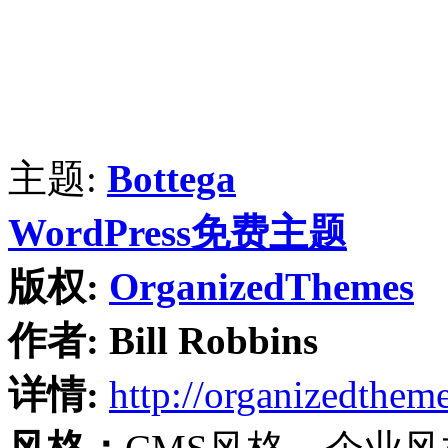
主题:
Bottega
WordPress免费主题
版权:
OrganizedThemes
作者:
Bill Robbins
详情:
http://organizedthem