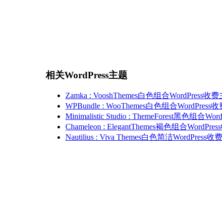
相关WordPress主题
Zamka : VooshThemes白色组合WordPress收
WPBundle : WooThemes白色组合WordPres
Minimalistic Studio : ThemeForest黑色组合W
Chameleon : ElegantThemes褐色组合WordPr
Nautilius : Viva Themes白色简洁WordPress