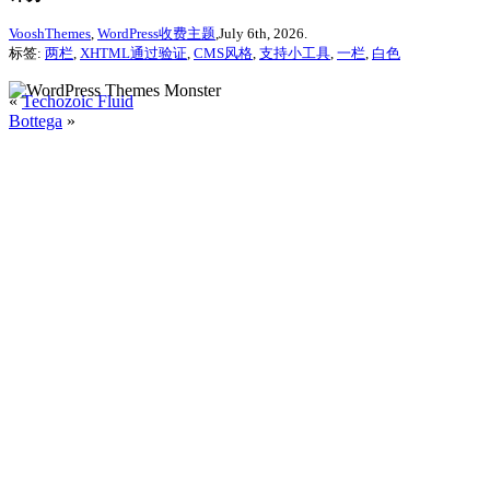
VooshThemes
,
WordPress收费主题
,July 6th, 2026.
标签:
两栏
,
XHTML通过验证
,
CMS风格
,
支持小工具
,
一栏
,
白色
«
Techozoic Fluid
Bottega
»