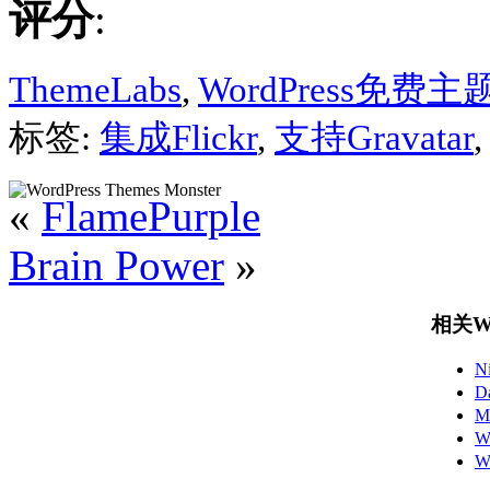
评分
:
ThemeLabs
,
WordPress免费主
标签:
集成Flickr
,
支持Gravatar
«
FlamePurple
Brain Power
»
相关Wo
N
D
M
W
W