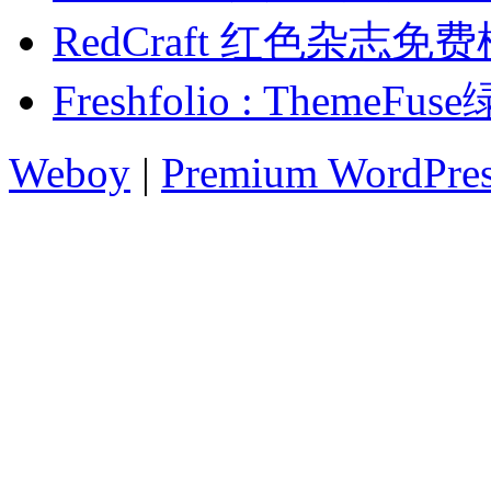
RedCraft 红色杂志免
Freshfolio : Them
Weboy
|
Premium WordPre