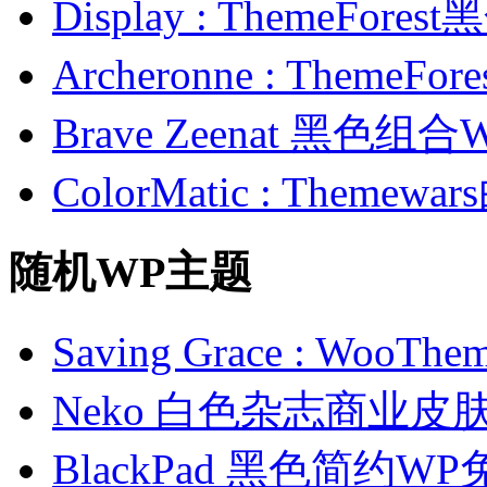
Display : ThemeFor
Archeronne : Theme
Brave Zeenat 黑色组合
ColorMatic : Them
随机WP主题
Saving Grace : Wo
Neko 白色杂志商业皮
BlackPad 黑色简约W