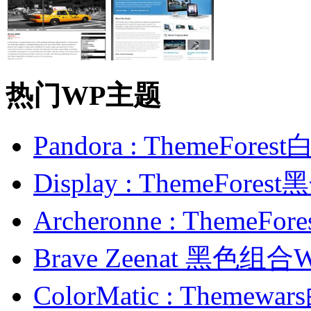
热门WP主题
Pandora : ThemeFo
Display : ThemeFor
Archeronne : Theme
Brave Zeenat 黑色组合
ColorMatic : Them