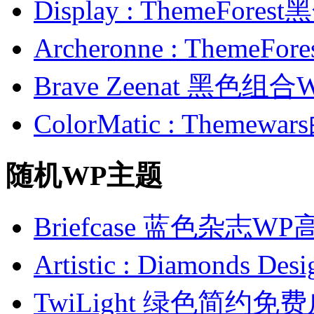
Display : ThemeFor
Archeronne : Theme
Brave Zeenat 黑色组合
ColorMatic : Them
随机WP主题
Briefcase 蓝色杂志W
Artistic : Diamond
TwiLight 绿色简约免