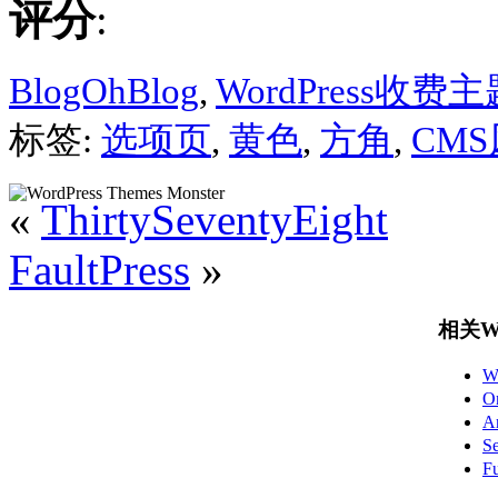
评分
:
BlogOhBlog
,
WordPress收费主
标签:
选项页
,
黄色
,
方角
,
CM
«
ThirtySeventyEight
FaultPress
»
相关Wo
W
O
A
S
F