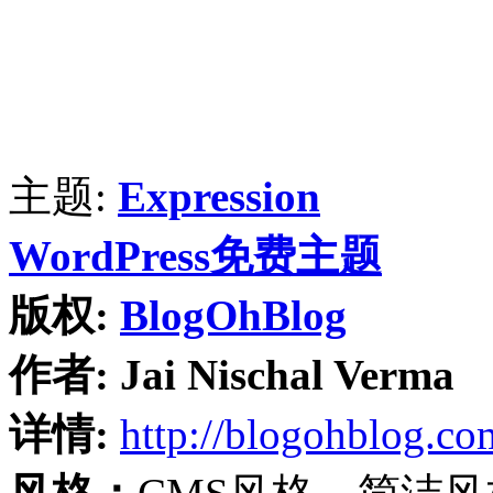
主题:
Expression
WordPress免费主题
版权:
BlogOhBlog
作者:
Jai Nischal Verma
详情:
http://blogohblog.co