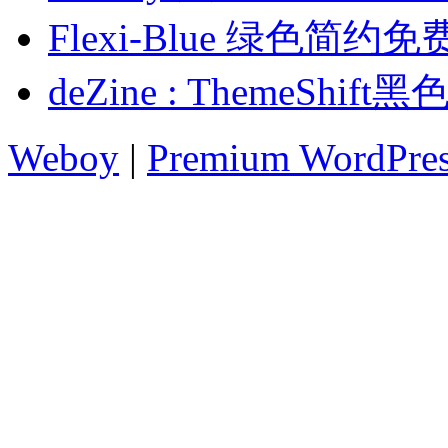
Flexi-Blue 绿色简约
deZine : ThemeSh
Weboy
|
Premium WordPre