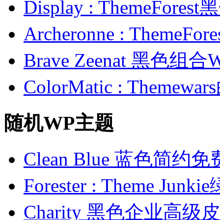
Display : ThemeFor
Archeronne : Theme
Brave Zeenat 黑色组合
ColorMatic : Them
随机WP主题
Clean Blue 蓝色简约
Forester : Theme 
Charity 黑色企业高级