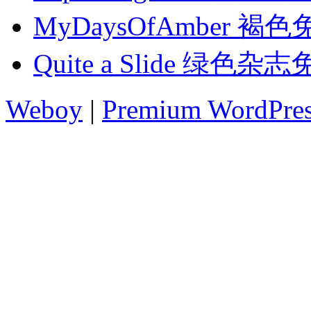
MyDaysOfAmber 褐
Quite a Slide 绿色
Weboy
|
Premium WordPre