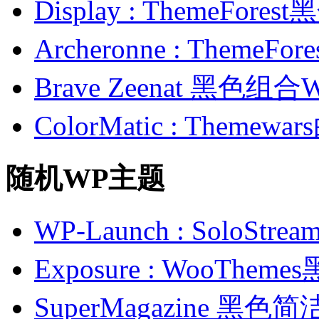
Display : ThemeFor
Archeronne : Theme
Brave Zeenat 黑色组合
ColorMatic : Them
随机WP主题
WP-Launch : Solo
Exposure : WooTh
SuperMagazine 黑