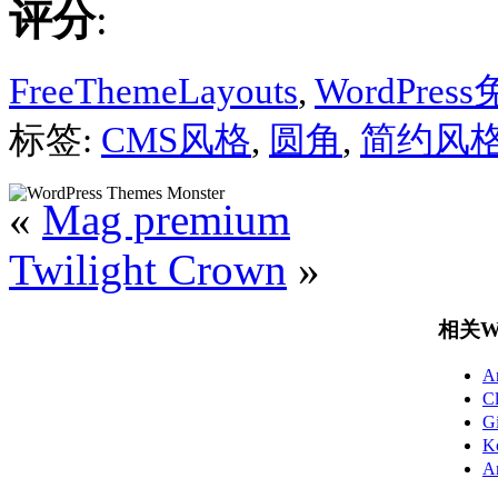
评分
:
FreeThemeLayouts
,
WordPre
标签:
CMS风格
,
圆角
,
简约风
«
Mag premium
Twilight Crown
»
相关Wo
A
C
G
K
A