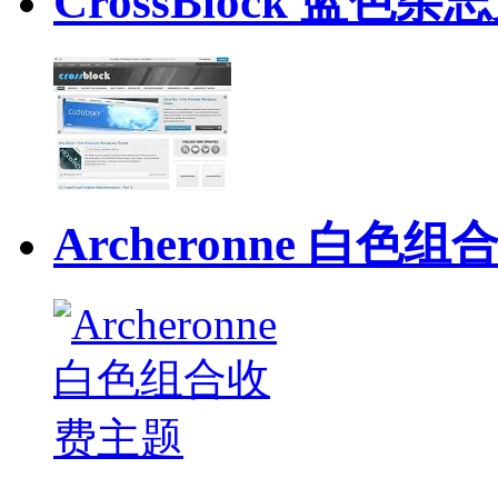
CrossBlock 蓝色
Archeronne 白色