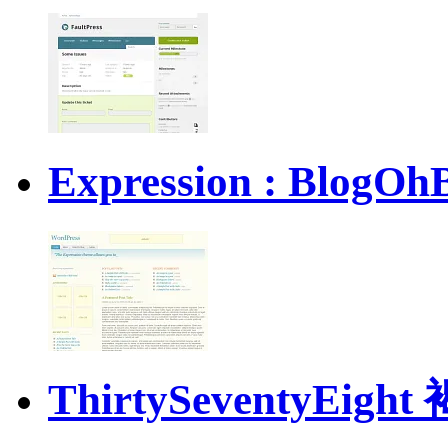
Expression : Bl
ThirtySeventyEi