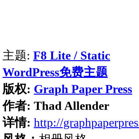
主题:
F8 Lite / Static
WordPress免费主题
版权:
Graph Paper Press
作者:
Thad Allender
详情:
http://graphpaperpre