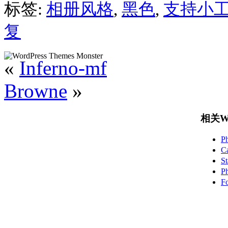
标签:
相册风格
,
黑色
,
支持小
复
«
Inferno-mf
Browne
»
相关Wo
P
C
S
P
F