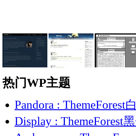
热门WP主题
Pandora : ThemeFo
Display : ThemeFor