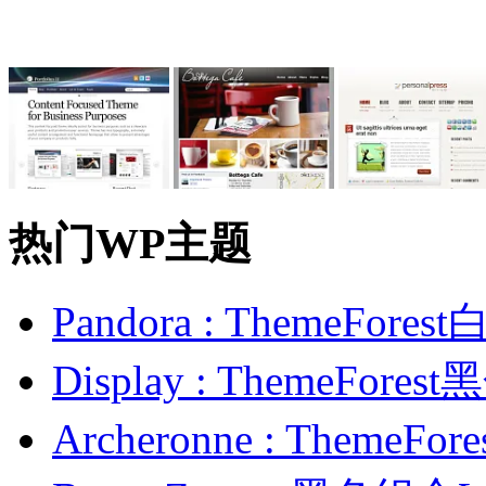
热门WP主题
Pandora : ThemeFo
Display : ThemeFor
Archeronne : Theme