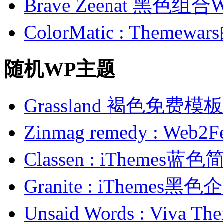
Brave Zeenat 黑色组合
ColorMatic : Them
随机WP主题
Grassland 褐色免费模板
Zinmag remedy : W
Classen : iTheme
Granite : iTheme
Unsaid Words : Vi