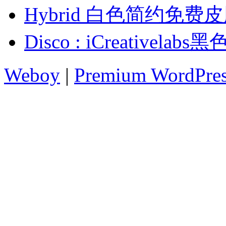
Hybrid 白色简约免费
Disco : iCreativ
Weboy
|
Premium WordPre