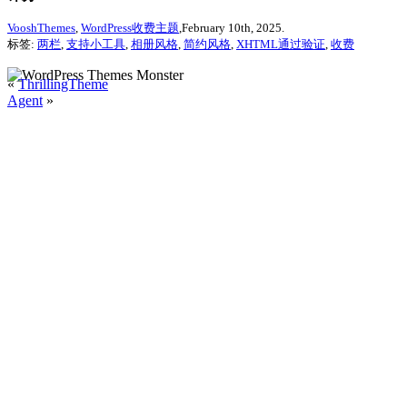
VooshThemes
,
WordPress收费主题
,February 10th, 2025.
标签:
两栏
,
支持小工具
,
相册风格
,
简约风格
,
XHTML通过验证
,
收费
«
ThrillingTheme
Agent
»