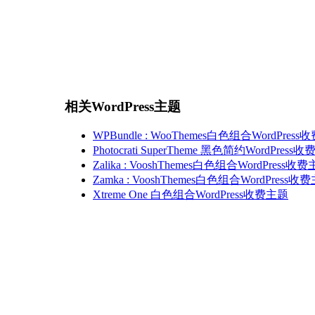
相关WordPress主题
WPBundle : WooThemes白色组合WordPres
Photocrati SuperTheme 黑色简约WordPress
Zalika : VooshThemes白色组合WordPress收
Zamka : VooshThemes白色组合WordPress收
Xtreme One 白色组合WordPress收费主题