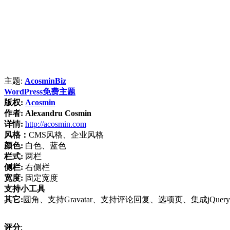
主题:
AcosminBiz
WordPress免费主题
版权:
Acosmin
作者:
Alexandru Cosmin
详情:
http://acosmin.com
风格：
CMS风格、企业风格
颜色:
白色、蓝色
栏式:
两栏
侧栏:
右侧栏
宽度:
固定宽度
支持小工具
其它:
圆角、支持Gravatar、支持评论回复、选项页、集成jQuery、
评分
: