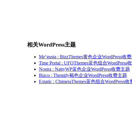
相关WordPress主题
Me’gusta : BizzThemes黄色企业WordPress
Time Portal : UFOThemes蓝色组合WordPre
Nostra : NattyWP蓝色企业WordPress收费主题
Bizco : Themify褐色企业WordPress收费主题
Extatic : ChimeraThemes蓝色组合WordPres