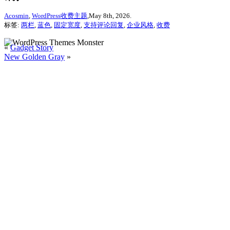
Acosmin
,
WordPress收费主题
,May 8th, 2026.
标签:
两栏
,
蓝色
,
固定宽度
,
支持评论回复
,
企业风格
,
收费
«
Gadget Story
New Golden Gray
»