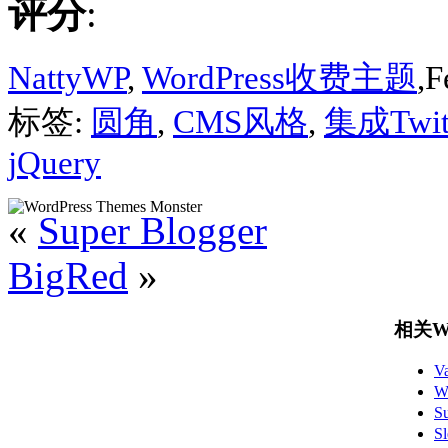
评分
:
NattyWP
,
WordPress收费主题
,F
标签:
圆角
,
CMS风格
,
集成Twit
jQuery
«
Super Blogger
BigRed
»
相关Wo
V
W
S
S