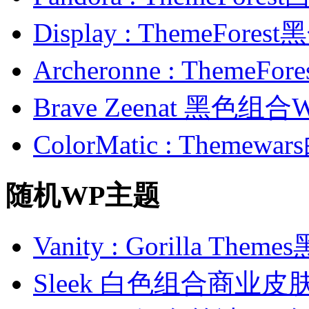
Display : ThemeFor
Archeronne : Theme
Brave Zeenat 黑色组合
ColorMatic : Them
随机WP主题
Vanity : Gorilla 
Sleek 白色组合商业皮