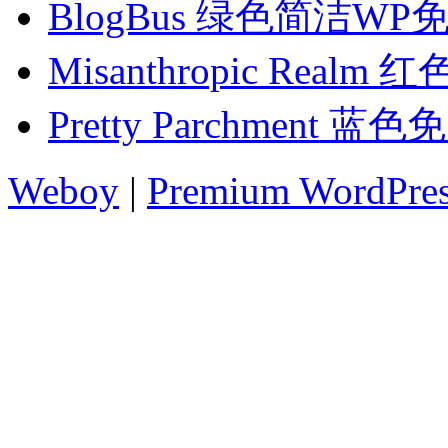
BlogBus 绿色简洁W
Misanthropic Rea
Pretty Parchment 
Weboy
|
Premium WordPre