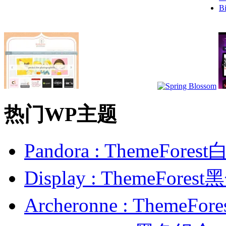
B
热门WP主题
Pandora : ThemeFo
Display : ThemeFor
Archeronne : Theme