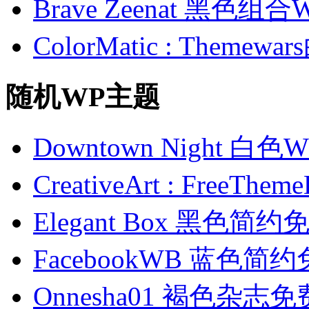
Brave Zeenat 黑色组合
ColorMatic : Them
随机WP主题
Downtown Night 
CreativeArt : FreeT
Elegant Box 黑色简
FacebookWB 蓝色简
Onnesha01 褐色杂志