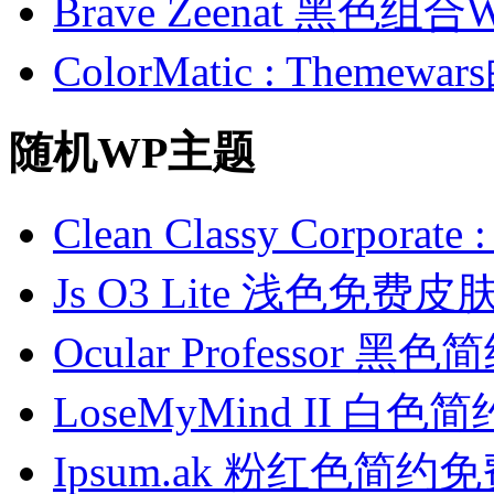
Brave Zeenat 黑色组合
ColorMatic : Them
随机WP主题
Clean Classy Corpo
Js O3 Lite 浅色免费皮
Ocular Professor 
LoseMyMind II 白
Ipsum.ak 粉红色简约