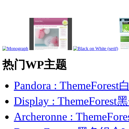
热门WP主题
Pandora : ThemeFo
Display : ThemeFor
Archeronne : Theme