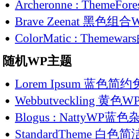
Archeronne : Theme
Brave Zeenat 黑色组合
ColorMatic : Them
随机WP主题
Lorem Ipsum 蓝色
Webbutveckling 黄
Blogus : NattyW
StandardTheme 白