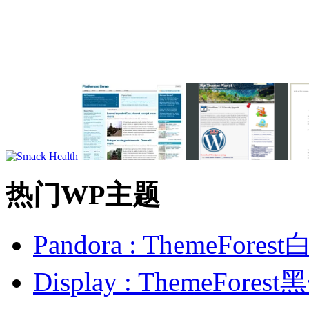
热门WP主题
Pandora : ThemeFo
Display : ThemeFor