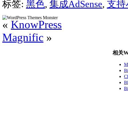
标签:
黑色
,
集成AdSense
,
支持
«
KnowPress
Magnific
»
相关Wo
M
B
C
B
B