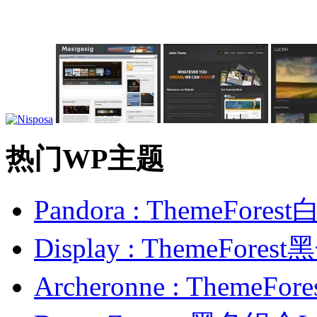
热门WP主题
Pandora : ThemeFo
Display : ThemeFor
Archeronne : Theme