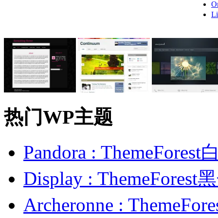
O
L
热门WP主题
Pandora : ThemeFo
Display : ThemeFor
Archeronne : Theme