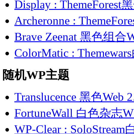
Display : ThemeFor
Archeronne : Theme
Brave Zeenat 黑色组合
ColorMatic : Them
随机WP主题
Translucence 黑色We
FortuneWall 白色杂
WP-Clear : SoloSt