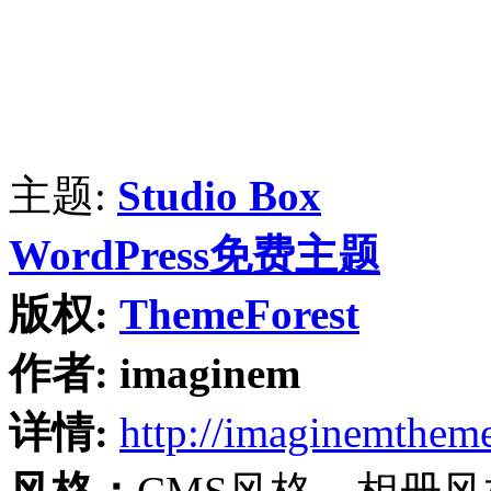
主题:
Studio Box
WordPress免费主题
版权:
ThemeForest
作者:
imaginem
详情:
http://imaginemthem