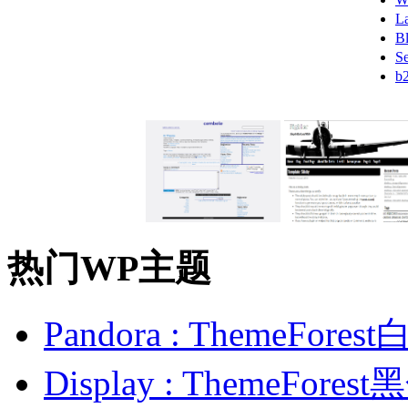
L
B
S
b
热门WP主题
Pandora : ThemeFo
Display : ThemeFor