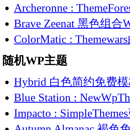
Archeronne : Theme
Brave Zeenat 黑色组合
ColorMatic : Them
随机WP主题
Hybrid 白色简约免费
Blue Station : N
Impacto : Simple
Autumn Almanac 褐