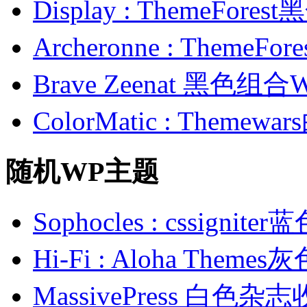
Display : ThemeFor
Archeronne : Theme
Brave Zeenat 黑色组合
ColorMatic : Them
随机WP主题
Sophocles : cssign
Hi-Fi : Aloha The
MassivePress 白色