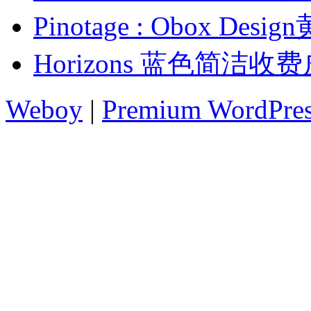
Pinotage : Obox D
Horizons 蓝色简洁收
Weboy
|
Premium WordPre