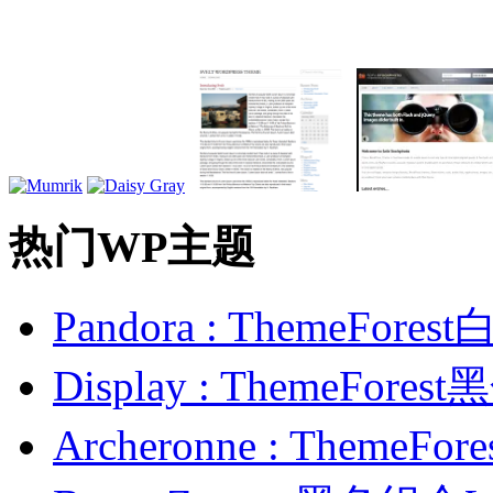
热门WP主题
Pandora : ThemeFo
Display : ThemeFor
Archeronne : Theme