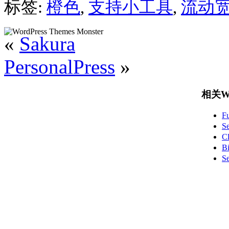
标签:
橙色
,
支持小工具
,
流动
«
Sakura
PersonalPress
»
相关Wo
F
S
C
B
S