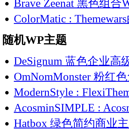
Brave Zeenat 黑色组合
ColorMatic : Them
随机WP主题
DeSignum 蓝色企业
OmNomMonster 粉
ModernStyle : Fle
AcosminSIMPLE : 
Hatbox 绿色简约商业