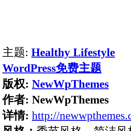
主题:
Healthy Lifestyle
WordPress免费主题
版权:
NewWpThemes
作者:
NewWpThemes
详情:
http://newwpthemes