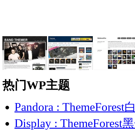
热门WP主题
Pandora : ThemeFo
Display : ThemeFor