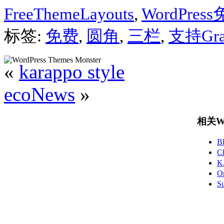
FreeThemeLayouts
,
WordPre
标签:
免费
,
圆角
,
三栏
,
支持Grav
«
karappo style
ecoNews
»
相关Wo
B
C
K
O
S