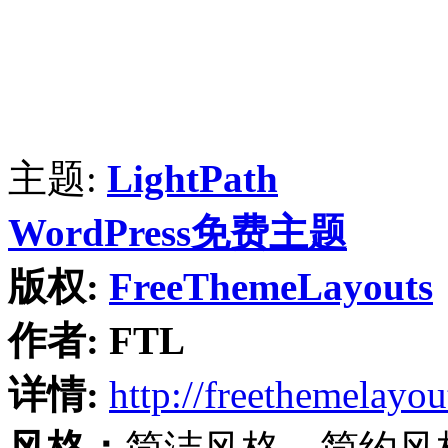
主题:
LightPath
WordPress免费主题
版权:
FreeThemeLayouts
作者:
FTL
详情:
http://freethemelayo