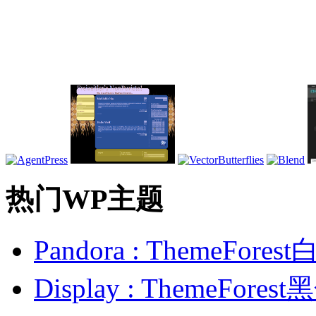
热门WP主题
Pandora : ThemeFo
Display : ThemeFor