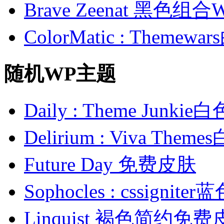
Brave Zeenat 黑色组合
ColorMatic : Them
随机WP主题
Daily : Theme Ju
Delirium : Viva T
Future Day 免费皮肤
Sophocles : cssig
Linquist 褐色简约免