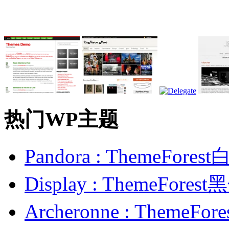
热门WP主题
Pandora : ThemeFo
Display : ThemeFor
Archeronne : Theme