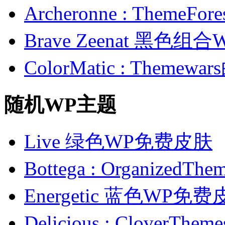
Archeronne : Theme
Brave Zeenat 黑色组合
ColorMatic : Them
随机WP主题
Live 绿色WP免费皮肤
Bottega : Organiz
Energetic 蓝色WP免
Delicious : Clover