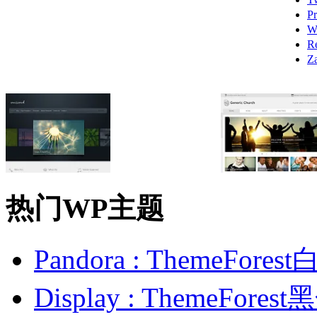
P
W
R
Z
热门WP主题
Pandora : ThemeFo
Display : ThemeFor