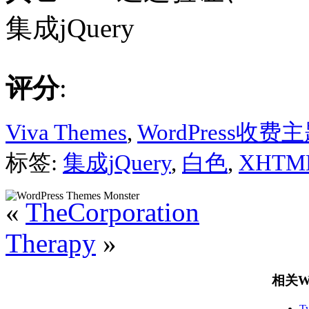
集成jQuery
评分
:
Viva Themes
,
WordPress收费
标签:
集成jQuery
,
白色
,
XHT
«
TheCorporation
Therapy
»
相关Wo
T