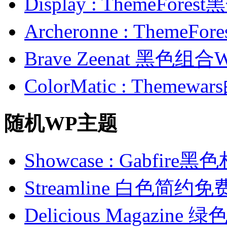
Display : ThemeFor
Archeronne : Theme
Brave Zeenat 黑色组合
ColorMatic : Them
随机WP主题
Showcase : Gabfi
Streamline 白色简约
Delicious Magazi