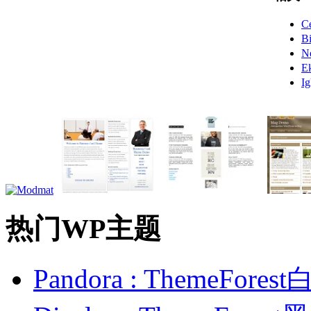
C
B
N
E
I
热门WP主题
Pandora : ThemeFo