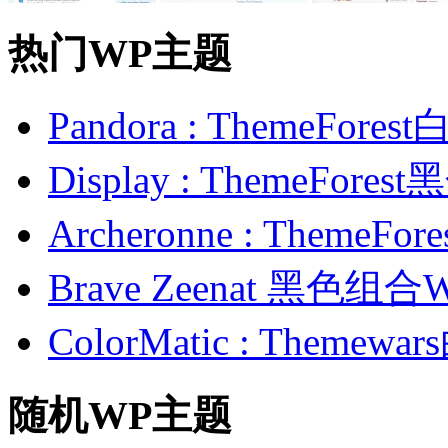
热门WP主题
Pandora : ThemeFo
Display : ThemeFor
Archeronne : Theme
Brave Zeenat 黑色组合
ColorMatic : Them
随机WP主题