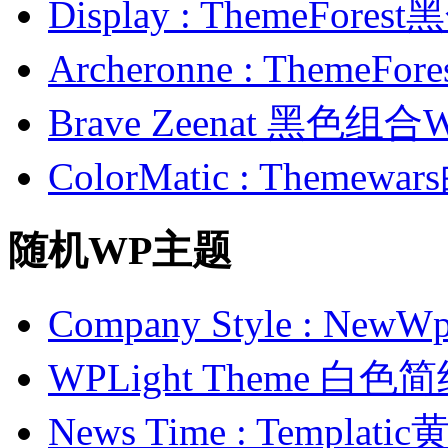
Display : ThemeFor
Archeronne : Theme
Brave Zeenat 黑色组合
ColorMatic : Them
随机WP主题
Company Style : 
WPLight Theme 白
News Time : Templ