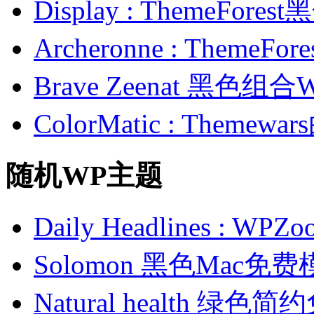
Display : ThemeFor
Archeronne : Theme
Brave Zeenat 黑色组合
ColorMatic : Them
随机WP主题
Daily Headlines :
Solomon 黑色Mac免
Natural health 绿