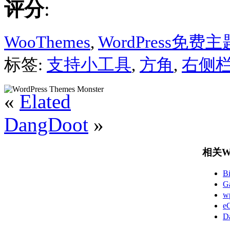
评分
:
WooThemes
,
WordPress免费主
标签:
支持小工具
,
方角
,
右侧
«
Elated
DangDoot
»
相关Wo
B
G
w
e
D