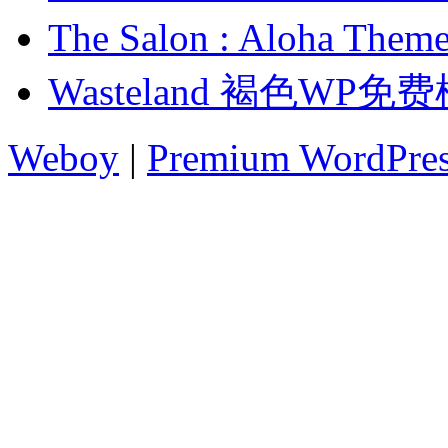
The Salon : Aloha
Wasteland 褐色WP免
Weboy
|
Premium WordPre