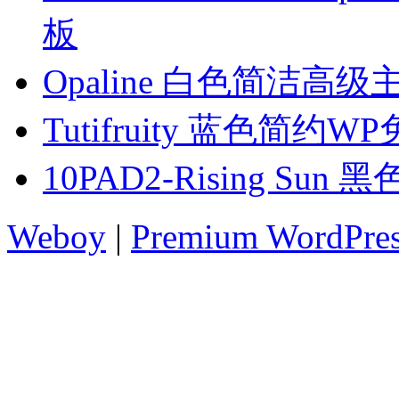
板
Opaline 白色简洁高级
Tutifruity 蓝色简约
10PAD2-Rising Su
Weboy
|
Premium WordPre