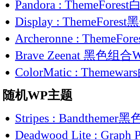
Pandora : ThemeFo
Display : ThemeFor
Archeronne : Theme
Brave Zeenat 黑色组合
ColorMatic : Them
随机WP主题
Stripes : Bandthem
Deadwood Lite : Gr