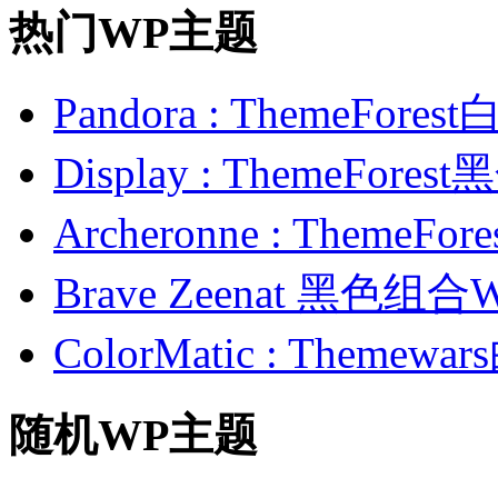
热门WP主题
Pandora : ThemeFo
Display : ThemeFor
Archeronne : Theme
Brave Zeenat 黑色组合
ColorMatic : Them
随机WP主题