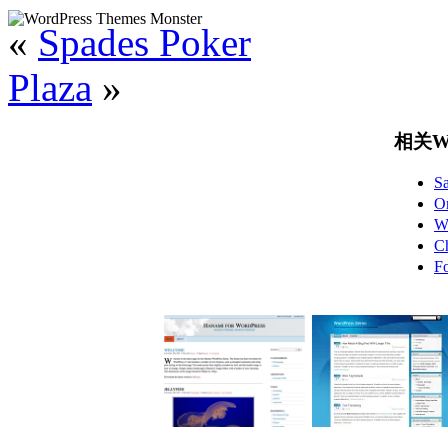
«
Spades Poker
Plaza
»
相关Wo
S
O
W
C
F