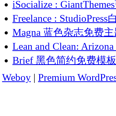
iSocialize : Giant
Freelance : Studio
Magna 蓝色杂志免费
Lean and Clean: Ar
Brief 黑色简约免费模
Weboy
|
Premium WordPre