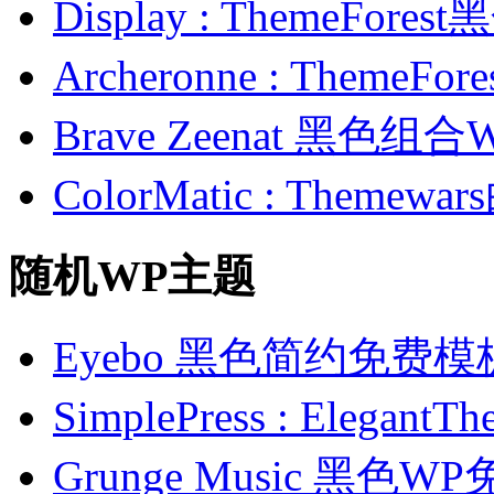
Display : ThemeFor
Archeronne : Theme
Brave Zeenat 黑色组合
ColorMatic : Them
随机WP主题
Eyebo 黑色简约免费模
SimplePress : Ele
Grunge Music 黑色