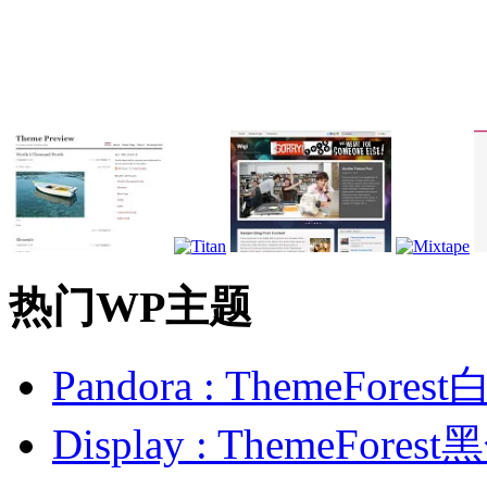
热门WP主题
Pandora : ThemeFo
Display : ThemeFor