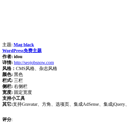
主题:
Mag black
WordPress免费主题
作者:
idou
详情:
http://seojobsnow.com
风格：
CMS风格、杂志风格
颜色:
黑色
栏式:
三栏
侧栏:
右侧栏
宽度:
固定宽度
支持小工具
其它:
支持Gravatar、方角、选项页、集成AdSense、集成jQue
评分
: