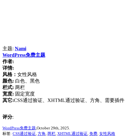
主题:
Nami
WordPress免费主题
作者:
详情:
风格：
女性风格
颜色:
白色、黑色
栏式:
两栏
宽度:
固定宽度
其它:
CSS通过验证、XHTML通过验证、方角、需要插件
评分
:
WordPress免费主题
,October 29th, 2025.
标签:
CSS通过验证
,
方角
,
两栏
,
XHTML通过验证
,
免费
,
女性风格