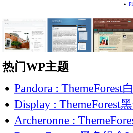
P
热门WP主题
Pandora : ThemeFo
Display : ThemeFor
Archeronne : Theme