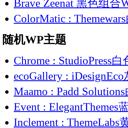
Brave Zeenat 黑色组合
ColorMatic : Them
随机WP主题
Chrome : StudioPr
ecoGallery : iDes
Maamo : Padd Sol
Event : ElegantTh
Inclement : Theme