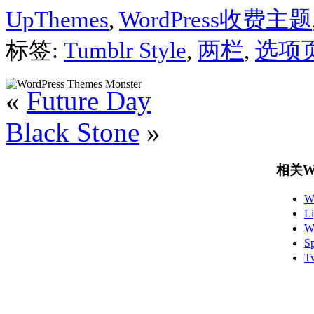
UpThemes
,
WordPress收费主题
标签:
Tumblr Style
,
两栏
,
选项
«
Future Day
Black Stone
»
相关Wo
W
L
W
S
T