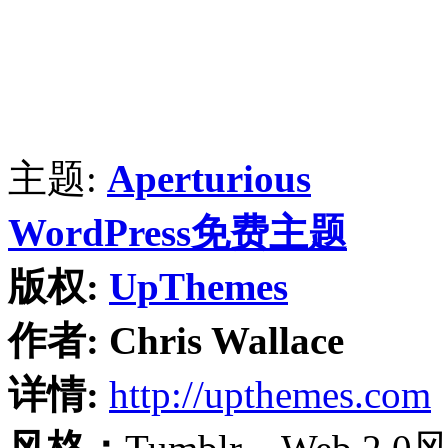
主题:
Aperturious
WordPress免费主题
版权:
UpThemes
作者:
Chris Wallace
详情:
http://upthemes.com