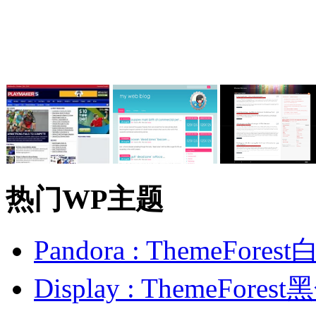
热门WP主题
Pandora : ThemeFo
Display : ThemeFor