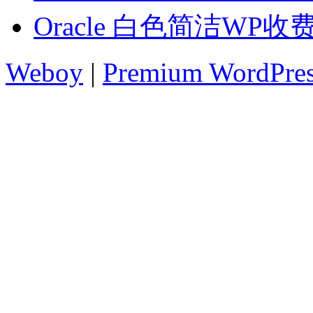
Oracle 白色简洁WP收
Weboy
|
Premium WordPre