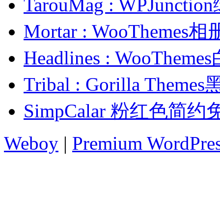
TarouMag : WPJunc
Mortar : WooThem
Headlines : WooT
Tribal : Gorilla 
SimpCalar 粉红色简
Weboy
|
Premium WordPre