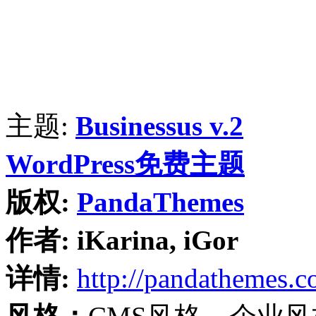
主题:
Businessus v.2
WordPress免费主题
版权:
PandaThemes
作者:
iKarina, iGor
详情:
http://pandathemes.