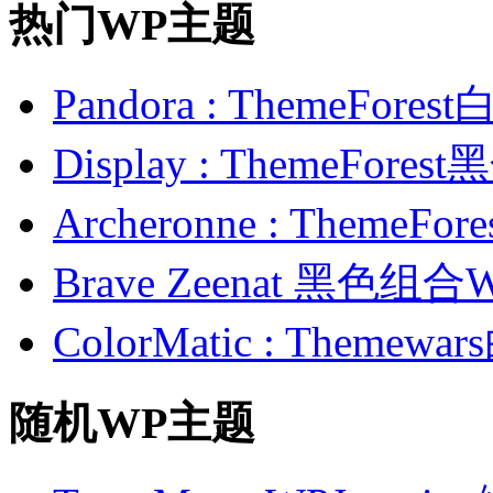
热门WP主题
Pandora : ThemeFo
Display : ThemeFor
Archeronne : Theme
Brave Zeenat 黑色组合
ColorMatic : Them
随机WP主题