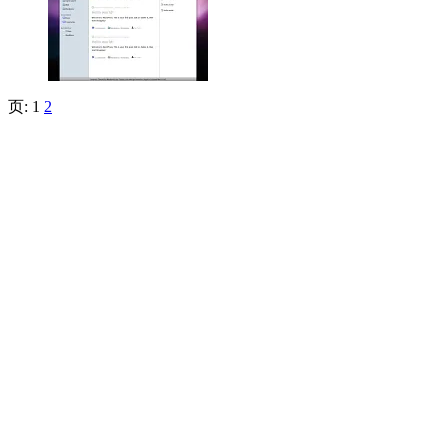
页:
1
2