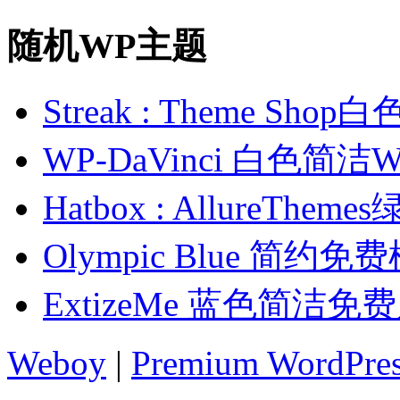
随机WP主题
Streak : Theme S
WP-DaVinci 白色简
Hatbox : AllureTh
Olympic Blue 简约免
ExtizeMe 蓝色简洁免
Weboy
|
Premium WordPre