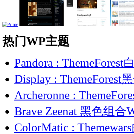
热门WP主题
Pandora : ThemeFo
Display : ThemeFor
Archeronne : Theme
Brave Zeenat 黑色组合
ColorMatic : Them