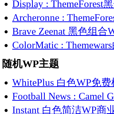
Display : ThemeFor
Archeronne : Theme
Brave Zeenat 黑色组合
ColorMatic : Them
随机WP主题
WhitePlus 白色WP免
Football News : C
Instant 白色简洁WP