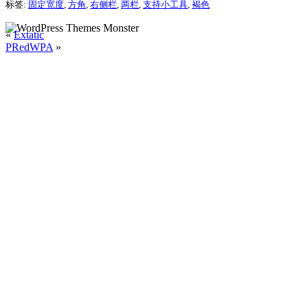
标签:
固定宽度
,
方角
,
右侧栏
,
两栏
,
支持小工具
,
褐色
«
Extatic
PRedWPA
»