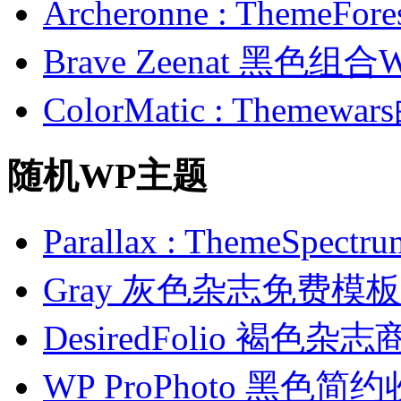
Archeronne : Theme
Brave Zeenat 黑色组合
ColorMatic : Them
随机WP主题
Parallax : ThemeS
Gray 灰色杂志免费模板
DesiredFolio 褐色
WP ProPhoto 黑色