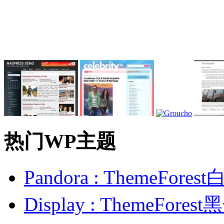
热门WP主题
Pandora : ThemeFo
Display : ThemeFor