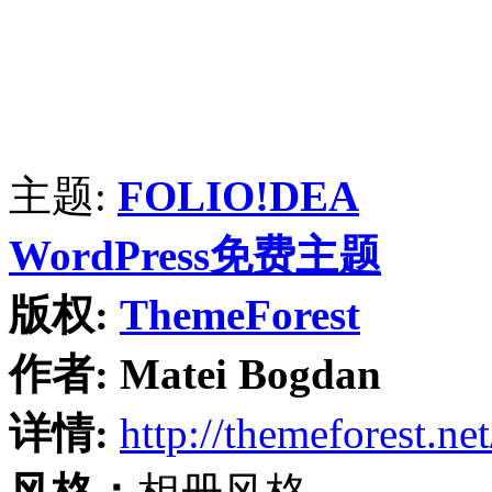
主题:
FOLIO!DEA
WordPress免费主题
版权:
ThemeForest
作者:
Matei Bogdan
详情:
http://themeforest.net