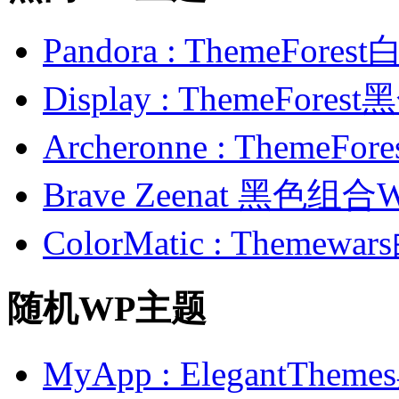
Pandora : ThemeFo
Display : ThemeFor
Archeronne : Theme
Brave Zeenat 黑色组合
ColorMatic : Them
随机WP主题
MyApp : Elegant