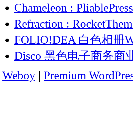
Chameleon : Pliab
Refraction : Rock
FOLIO!DEA 白色相
Disco 黑色电子商务商
Weboy
|
Premium WordPre