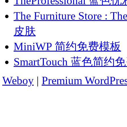
TheProfessional 
The Furniture Stor
皮肤
MiniWP 简约免费模板
SmartTouch 蓝色简
Weboy
|
Premium WordPre