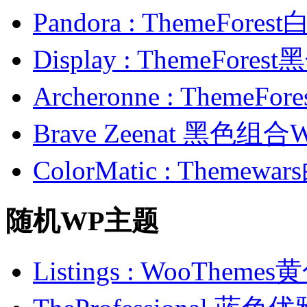
Pandora : ThemeFo
Display : ThemeFor
Archeronne : Theme
Brave Zeenat 黑色组合
ColorMatic : Them
随机WP主题
Listings : WooTh