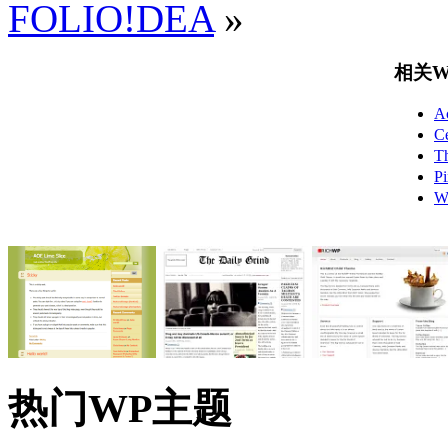
FOLIO!DEA
»
相关Wo
A
C
T
P
W
热门WP主题