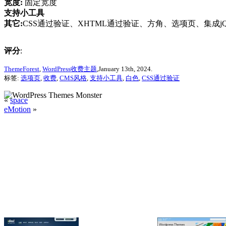
宽度:
固定宽度
支持小工具
其它:
CSS通过验证、XHTML通过验证、方角、选项页、集成jQu
评分
:
ThemeForest
,
WordPress收费主题
,January 13th, 2024.
标签:
选项页
,
收费
,
CMS风格
,
支持小工具
,
白色
,
CSS通过验证
«
space
eMotion
»