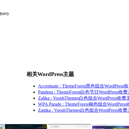
ery
相关WordPress主题
Accentuate : ThemeForest黑色组合WordPre
Pandora : ThemeForest白色节日WordPress收
Zalika : VooshThemes白色组合WordPress收
WPA Parade : ThemeForest褐色组合WordPr
Zamka : VooshThemes白色组合WordPress收